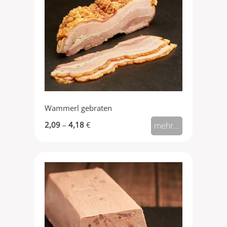
Wammerl gebraten
2,09
–
4,18
€
mehr...