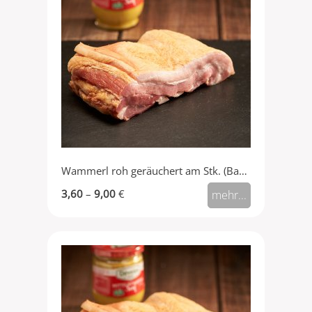
Wammerl roh geräuchert am Stk. (Bacon)
3,60
–
9,00
€
mehr...