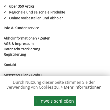
✓
über 350 Artikel
✓
Regionale und saisonale Produkte
✓
Online vorbestellen und abholen
Info & Kundenservice
Abholinformationen / Zeiten
AGB
&
Impressum
Datenschutzerklärung
Registrierung
Kontakt
Metzgerei Blank GmbH
Ostenstraße 38
Durch Nutzung dieser Seite stimmen Sie der
85221 Dachau
Verwendung von Cookies zu.
> Mehr Informationen
Tel.: 08131/82157
Hinweis schließen