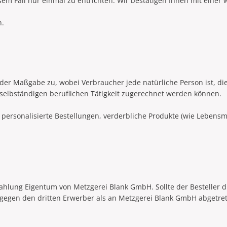
sem Fall nur einmal zu entrichten. Wir bestätigen Ihnen mit einer
n.
der Maßgabe zu, wobei Verbraucher jede natürliche Person ist, die
selbständigen beruflichen Tätigkeit zugerechnet werden können.
ersonalisierte Bestellungen, verderbliche Produkte (wie Lebensmit
ezahlung Eigentum von Metzgerei Blank GmbH. Sollte der Besteller 
 gegen den dritten Erwerber als an Metzgerei Blank GmbH abgetre