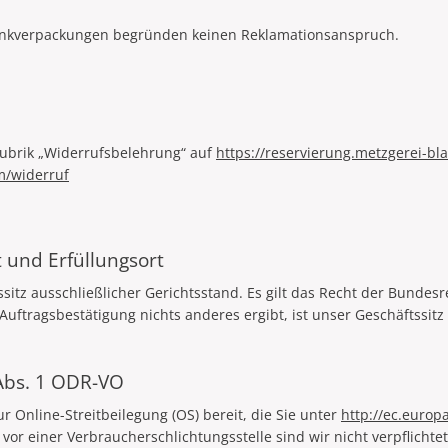
henkverpackungen begründen keinen Reklamationsanspruch.
Rubrik „Widerrufsbelehrung“ auf
https://reservierung.metzgerei-bl
m/widerruf
 und Erfüllungsort
sitz ausschließlicher Gerichtsstand. Es gilt das Recht der Bundes
Auftragsbestätigung nichts anderes ergibt, ist unser Geschäftssitz 
 Abs. 1 ODR-VO
r Online-Streitbeilegung (OS) bereit, die Sie unter
http://ec.europ
or einer Verbraucherschlichtungsstelle sind wir nicht verpflichtet