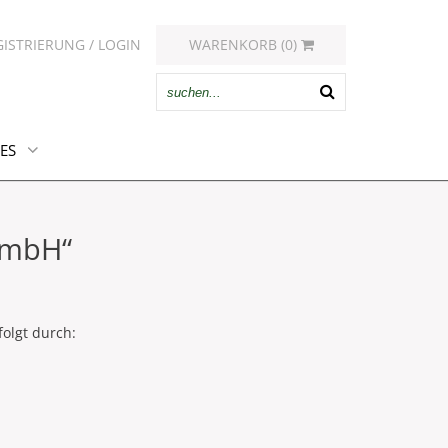
GISTRIERUNG / LOGIN
WARENKORB (0)
ES
GmbH“
folgt durch: