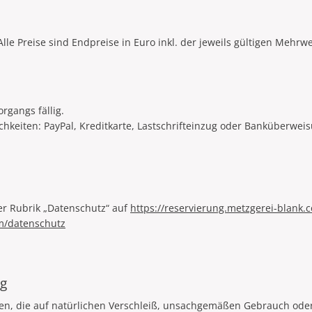
Alle Preise sind Endpreise in Euro inkl. der jeweils gültigen Mehrw
rgangs fällig.
hkeiten: PayPal, Kreditkarte, Lastschrifteinzug oder Banküberwei
er Rubrik „Datenschutz“ auf
https://reservierung.metzgerei-blank.
om/datenschutz
ng
, die auf natürlichen Verschleiß, unsachgemäßen Gebrauch oder