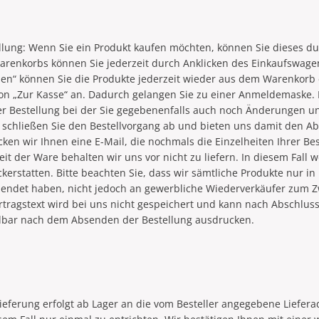
ellung: Wenn Sie ein Produkt kaufen möchten, können Sie dieses du
 Warenkorbs können Sie jederzeit durch Anklicken des Einkaufswag
chen“ können Sie die Produkte jederzeit wieder aus dem Warenkorb
tton „Zur Kasse“ an. Dadurch gelangen Sie zu einer Anmeldemaske
der Bestellung bei der Sie gegebenenfalls auch noch Änderungen 
“ schließen Sie den Bestellvorgang ab und bieten uns damit den Ab
ken wir Ihnen eine E-Mail, die nochmals die Einzelheiten Ihrer Bes
eit der Ware behalten wir uns vor nicht zu liefern. In diesem Fall
kerstatten. Bitte beachten Sie, dass wir sämtliche Produkte nur i
ollendet haben, nicht jedoch an gewerbliche Wiederverkäufer zum 
ertragstext wird bei uns nicht gespeichert und kann nach Abschlu
elbar nach dem Absenden der Bestellung ausdrucken.
ieferung erfolgt ab Lager an die vom Besteller angegebene Liefer