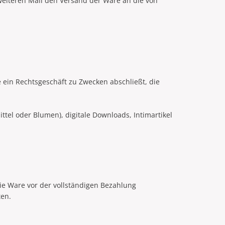
 weiteren Mail den Versand der Ware an die von
 ein Rechtsgeschäft zu Zwecken abschließt, die
tel oder Blumen), digitale Downloads, Intimartikel
die Ware vor der vollständigen Bezahlung
ten.