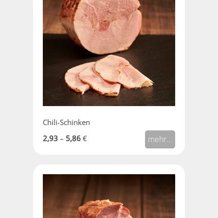
Chili-Schinken
2,93
–
5,86
€
mehr...