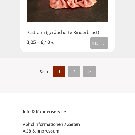
Pastrami (geräucherte Rinderbrust)
3,05
–
6,10
€
mehr...
Seite:
1
2
>
Info & Kundenservice
Abholinformationen / Zeiten
AGB
&
Impressum